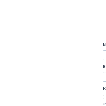
N
E
R
Os